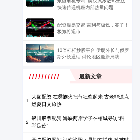
永磁电机专利, 解决风冷散热无法
快速传递机座内部热量问题
配资股票交易 吉利与极氪，签了！
极氪将退市
10倍杠杆炒股平台 伊朗外长与俄罗
斯外长通话 讨论地区最新局势
最新文章
大额配资 在彝族火把节狂欢起来 古老非遗点
1
燃夏日文旅热
银川股票配资 海峡两岸学子在榕城寻访“科
2
举足迹”
开户配资网站 河南洛阳：暑期文博热 科技赋