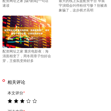
配资网址之家 [碳•新闻]一句话
最大的线上实盘配资平台 华晨
速读
宇演唱会叫停粉丝亏惨？别被表
象骗了，这步棋才高明
配资网址之家 重庆电影夜：海
清面相变了，周冬雨章子怡好会
穿，王俊凯变帅好多
相关评论
本文评分
*