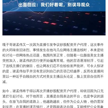
嘎子哥谢孟伟又一次因为直播引发争议炒股配资开户代理，这次事件
的火药味依旧浓烈。事情发生在他与几位网络主播连线时，本来是轻
松讨论一些网络热点话题，氛围尚算正常，但随着一位颜值美女主播
突然加入，谢孟伟的言行便开始偏离常规。他的言语逐渐轻浮，引起
了连线主播们的侧目，也让网友们忍不住纷纷发声批评。可令人惊讶
的是，谢孟伟似乎并没有意识到自己的言语已经越界，反而在直播间
里以一种近乎自顾自的方式对美女主播品头论足，脸上笑容自信而不
减。
如今，谢孟伟终于得以再次开播炒股配资开户代理，却依旧因为口无
遮拦引起讨论。对于他而言，直播是自我表达的平台，也是争议的源
头。在放飞自我的道路上，他越跑越欢，但作为公众人物，他仍需深
刻反思：在直播时谨言慎行，才是既能表达自我，又能维护公众形象