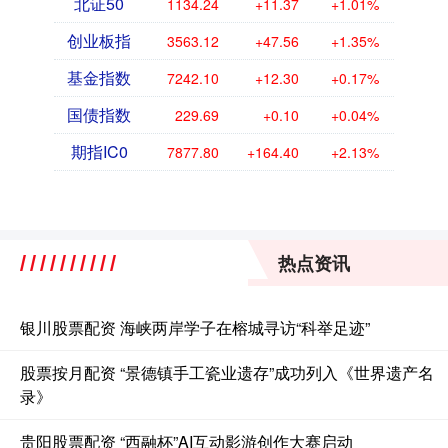
北证50
1134.24
+11.37
+1.01%
创业板指
3563.12
+47.56
+1.35%
基金指数
7242.10
+12.30
+0.17%
国债指数
229.69
+0.10
+0.04%
期指IC0
7877.80
+164.40
+2.13%
热点资讯
银川股票配资 海峡两岸学子在榕城寻访“科举足迹”
股票按月配资 “景德镇手工瓷业遗存”成功列入《世界遗产名
录》
贵阳股票配资 “西融杯”AI互动影游创作大赛启动