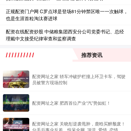
正规配资门户网 C罗点球是登场81分钟禁区唯一一次触球，
也是生涯首粒淘汰赛进球
配资在线配资炒股 中储粮集团西安分公司党委书记、总经
理戴中文接受纪律审查和监察调查
推荐资讯
配资网址之家 轿车冲破护栏撞上环卫卡车，驾驶
员被警方现场控制
配资网址之家 肥西首位产业“汽”势如虹！
配资网址之家 关晓彤逆袭甩肿，鹿晗买醉颓废！
分手后事业反差，惊呆全网_顶流_爱情_恋情